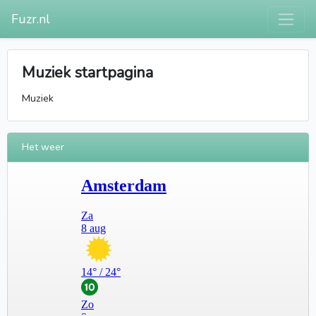
Fuzr.nl
Muziek startpagina
Muziek
Het weer